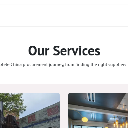
act
À propos de nous
Services
Produits
Our Services
te China procurement journey, from finding the right suppliers to 