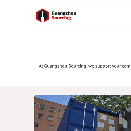
Se rendre au contenu
Accueil
Cont
At Guangzhou Sourcing, we support your comple