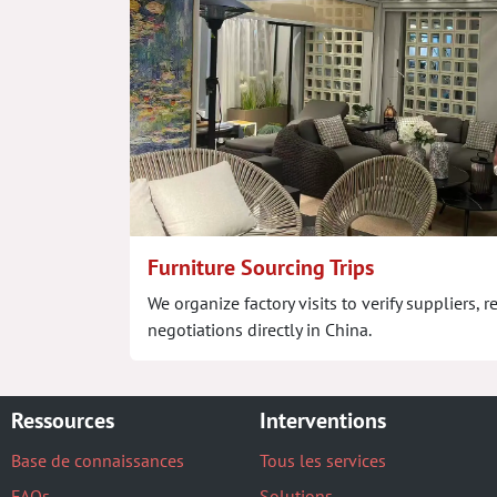
Furniture Sourcing Trips
We organize factory visits to verify suppliers
negotiations directly in China.
Ressources
Interventions
Base de connaissances
Tous les services
FAQs
Solutions