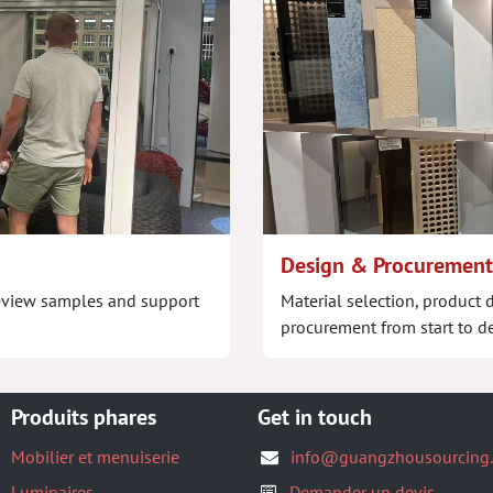
Design & Procurement
, review samples and support
Material selection, product
procurement from start to de
Produits phares
Get in touch
Mobilier et menuiserie
info@guangzhousourcing
Luminaires
Demander un devis