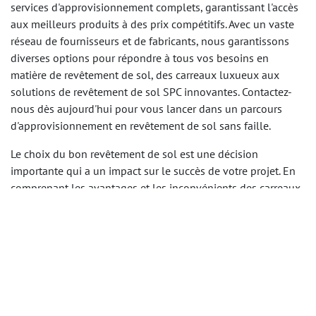
services d'approvisionnement complets, garantissant l'accès
aux meilleurs produits à des prix compétitifs. Avec un vaste
réseau de fournisseurs et de fabricants, nous garantissons
diverses options pour répondre à tous vos besoins en
matière de revêtement de sol, des carreaux luxueux aux
solutions de revêtement de sol SPC innovantes. Contactez-
nous dès aujourd'hui pour vous lancer dans un parcours
d'approvisionnement en revêtement de sol sans faille.
Le choix du bon revêtement de sol est une décision
importante qui a un impact sur le succès de votre projet. En
comprenant les avantages et les inconvénients des carreaux
et des revêtements de sol SPC, vous pouvez faire un choix
éclairé qui correspond à votre vision du design et à vos
besoins pratiques.
Le contrôle de la qualité est un aspect essentiel de
l'approvisionnement en matériaux de revêtement de sol.
Notre équipe effectue des inspections et des évaluations