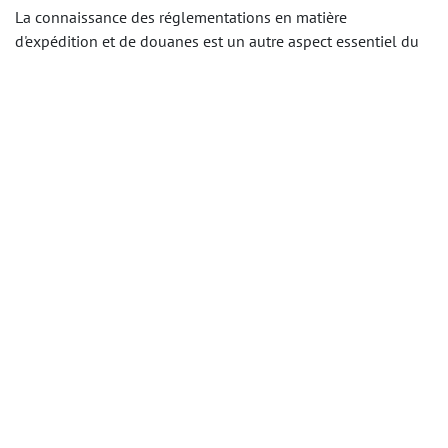
La connaissance des réglementations en matière
d'expédition et de douanes est un autre aspect essentiel du
processus d'approvisionnement. Se familiariser avec ces
réglementations vous aidera à éviter les retards et à assurer
une livraison fluide de vos produits.
Ce guide ultime est une ressource complète pour tous ceux
qui cherchent à optimiser leur processus
d'approvisionnement en lampes de culture en Chine. Que
vous soyez un importateur chevronné ou que vous débutiez,
les conseils et recommandations fournis vous permettront
d'obtenir des résultats exceptionnels dans vos opérations de
chaîne d'approvisionnement.
Grâce à une planification et une exécution minutieuses, vous
pouvez améliorer vos efforts de jardinage d'intérieur tout en
contribuant à la demande croissante de solutions de
croissance végétale durables et efficaces. En tirant parti des
avantages de l'approvisionnement en Chine, vous pouvez