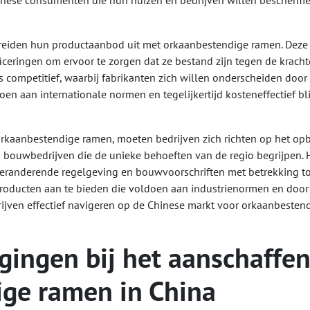
inese consumenten die hun huizen en bedrijven willen bescherm
breiden hun productaanbod uit met orkaanbestendige ramen. Dez
ceringen om ervoor te zorgen dat ze bestand zijn tegen de krach
s competitief, waarbij fabrikanten zich willen onderscheiden door
n aan internationale normen en tegelijkertijd kosteneffectief bl
 orkaanbestendige ramen, moeten bedrijven zich richten op het o
 bouwbedrijven die de unieke behoeften van de regio begrijpen. H
veranderende regelgeving en bouwvoorschriften met betrekking to
roducten aan te bieden die voldoen aan industrienormen en doo
ijven effectief navigeren op de Chinese markt voor orkaanbesten
gingen bij het aanschaffe
ge ramen in China