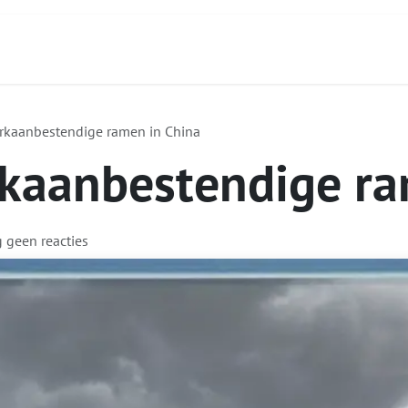
Contact
Over ons
Diensten
Focus Produc
rkaanbestendige ramen in China
rkaanbestendige ra
g geen reacties