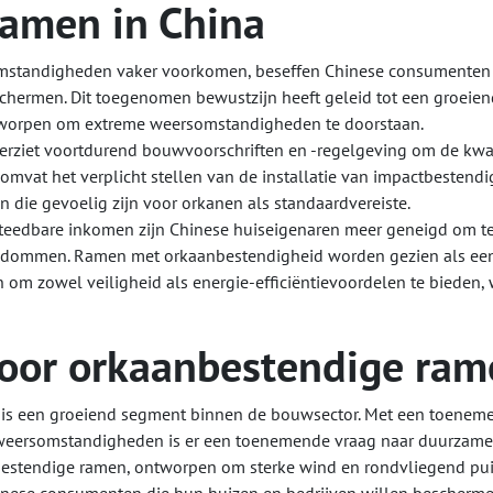
ramen in China
mstandigheden vaker voorkomen, beseffen Chinese consumenten
schermen. Dit toegenomen bewustzijn heeft geleid tot een groeie
ntworpen om extreme weersomstandigheden te doorstaan.
rziet voortdurend bouwvoorschriften en -regelgeving om de kwal
 omvat het verplicht stellen van de installatie van impactbestendi
die gevoelig zijn voor orkanen als standaardvereiste.
esteedbare inkomen zijn Chinese huiseigenaren meer geneigd om t
endommen. Ramen met orkaanbestendigheid worden gezien als ee
m zowel veiligheid als energie-efficiëntievoordelen te bieden, 
voor orkaanbestendige ram
 is een groeiend segment binnen de bouwsector. Met een toenem
 weersomstandigheden is er een toenemende vraag naar duurzame
bestendige ramen, ontworpen om sterke wind en rondvliegend pui