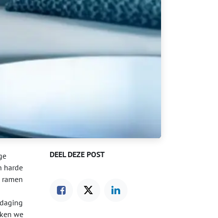
DEEL DEZE POST
ge
n harde
e ramen
tdaging
eken we