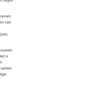
en tegen
e ramen
ten van
ijven
pbouwen
et is
t
r samen
dige
n