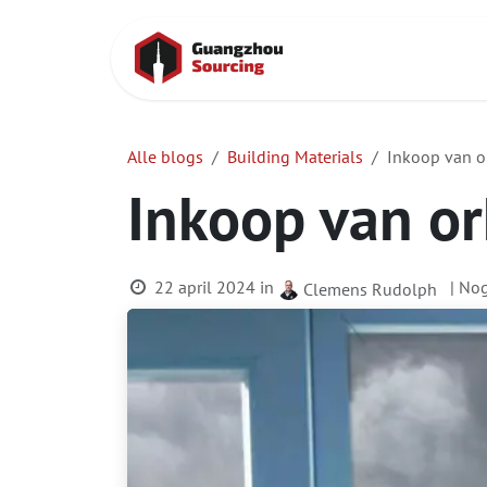
Overslaan naar inhoud
Startpagina
Alle blogs
Building Materials
Inkoop van o
Inkoop van o
22 april 2024
in
| No
Clemens Rudolph