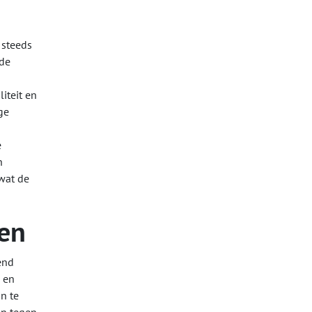
 steeds
nde
iteit en
ge
e
n
wat de
en
end
 en
n te