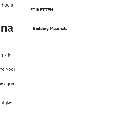
r hoe u
ETIKETTEN
ina
Building Materials
g zijn
wd voor
ies qua
nlijke