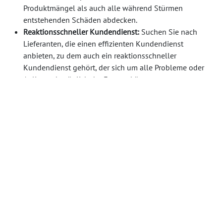
Produktmängel als auch alle während Stürmen
entstehenden Schäden abdecken.
Reaktionsschneller Kundendienst:
Suchen Sie nach
Lieferanten, die einen effizienten Kundendienst
anbieten, zu dem auch ein reaktionsschneller
Kundendienst gehört, der sich um alle Probleme oder
Anliegen bezüglich der Fenster kümmert.
Schnelle Lösung:
Stellen Sie sicher, dass der Hersteller
über ein Verfahren zur schnellen Lösung von
Garantieansprüchen verfügt, um minimale Ausfallzeiten
sicherzustellen, falls Reparaturen oder Ersatzteile
erforderlich sind.