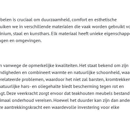
ubelen is cruciaal om duurzaamheid, comfort en esthetische
duiken we in verschillende materialen die vaak worden gebruikt v
nium, staal en kunsthars. Elk materiaal heeft unieke eigenschapp
ingen en omgevingen.
n vanwege de opmerkelijke kwaliteiten. Het staat bekend om zijn
andigheden en combineert warmte en natuurlijke schoonheid, waa
erelateerde problemen, waardoor het niet zal barsten, kromtrekken
atuurlijke hars- en oliegehalte biedt bescherming tegen rot en
gt. Deze veerkracht zorgt ervoor dat teakhouten meubels bestand 
aal onderhoud vereisen. Hoewel het duurder kan zijn dan ande
e aantrekkingskracht een waardevolle investering voor elke