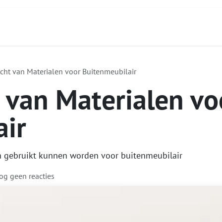
Contact
Over ons
Diensten
Focus Produc
cht van Materialen voor Buitenmeubilair
 van Materialen vo
air
n gebruikt kunnen worden voor buitenmeubilair
og geen reacties