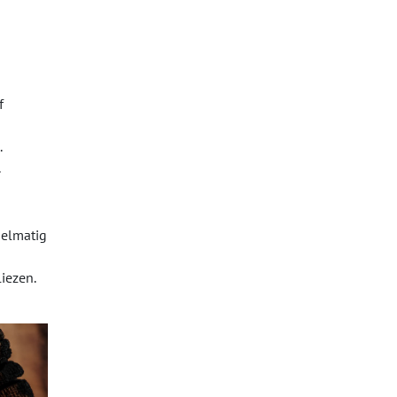
f
.
.
gelmatig
liezen.