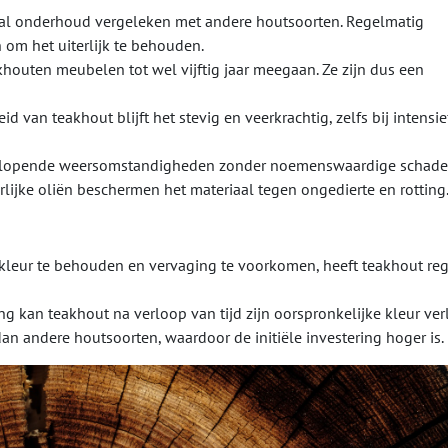
aal onderhoud vergeleken met andere houtsoorten. Regelmatig
om het uiterlijk te behouden.
outen meubelen tot wel vijftig jaar meegaan. Ze zijn dus een
id van teakhout blijft het stevig en veerkrachtig, zelfs bij intensie
enlopende weersomstandigheden zonder noemenswaardige schade
rlijke oliën beschermen het materiaal tegen ongedierte en rotting
 kleur te behouden en vervaging te voorkomen, heeft teakhout re
g kan teakhout na verloop van tijd zijn oorspronkelijke kleur ver
an andere houtsoorten, waardoor de initiële investering hoger is.