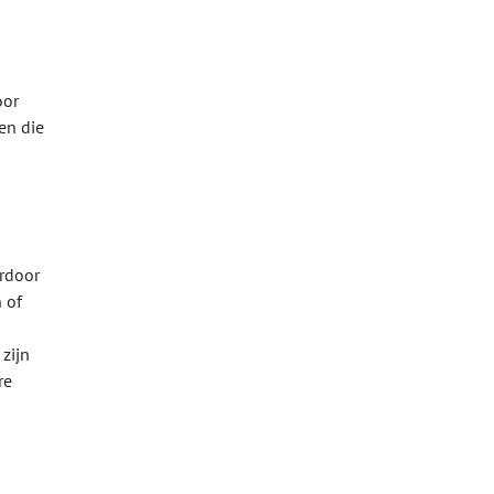
oor
en die
rdoor
 of
zijn
re