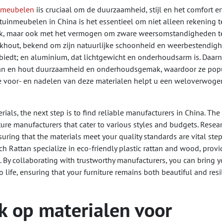
nmeubelen
iis cruciaal om de duurzaamheid, stijl en het comfort e
tuinmeubelen in China is het essentieel om niet alleen rekening t
iek, maar ook met het vermogen om zware weersomstandigheden t
khout, bekend om zijn natuurlijke schoonheid en weerbestendigh
biedt; en aluminium, dat lichtgewicht en onderhoudsarm is. Daarn
rotan en hout duurzaamheid en onderhoudsgemak, waardoor ze pop
de voor- en nadelen van deze materialen helpt u een weloverwoge
als, the next step is to find reliable manufacturers in China. The
ure manufacturers that cater to various styles and budgets. Resea
ring that the materials meet your quality standards are vital step
ch Rattan specialize in eco-friendly plastic rattan and wood, provi
 By collaborating with trustworthy manufacturers, you can bring y
o life, ensuring that your furniture remains both beautiful and resi
k op materialen voor