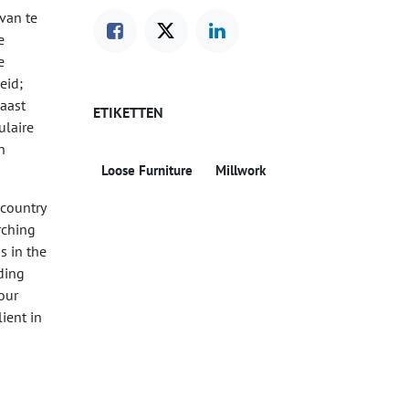
rvan te
e
e
eid;
aast
ETIKETTEN
ulaire
n
Loose Furniture
Millwork
 country
rching
s in the
ding
our
lient in