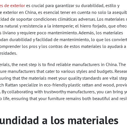
s de exterior
es crucial para garantizar su durabilidad, estilo y
exterior en China, es esencial tener en cuenta no solo la asequib
cidad de soportar condiciones climáticas adversas. Los materiales
 natural y resistencia a la intemperie; el hierro forjado, que ofrec
 es liviano y requiere poco mantenimiento. Además, los materiales
indan durabilidad y facilidad de mantenimiento, lo que los convier
Comprender los pros y los contras de estos materiales lo ayudará a
esidades.
als, the next step is to find reliable manufacturers in China. The
ure manufacturers that cater to various styles and budgets. Resea
ring that the materials meet your quality standards are vital step
ch Rattan specialize in eco-friendly plastic rattan and wood, provi
 By collaborating with trustworthy manufacturers, you can bring y
o life, ensuring that your furniture remains both beautiful and resi
undidad a los materiales