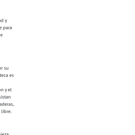
ad y
e para
ne
or su
teca es
n y el
sistan
aderas,
libre.
pieza