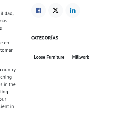
ilidad,
 más
e
CATEGORÍAS
te en
 tomar
Loose Furniture
Millwork
 country
rching
s in the
ding
our
lient in