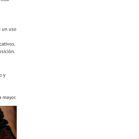
o un uso
cativos.
osición.
o y
a mayor.