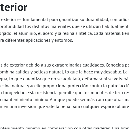
terior
 exterior es fundamental para garantizar su durabilidad, comodid
n profundidad los distintos materiales que se utilizan habitualment
rjado, el aluminio, el acero y la resina sintética. Cada material tie
a diferentes aplicaciones y entornos.
s de exterior debido a sus extraordinarias cualidades. Conocida p
ombina calidez y belleza natural, lo que la hace muy deseable. La 
gua, lo que garantiza que no se agrietará, deformará ni se volverá
esina natural y aceite proporciona protección contra la putrefacció
 longevidad. Esta resistencia permite que los muebles de teca re
un mantenimiento mínimo. Aunque puede ser más cara que otras m
n en una inversión que vale la pena para cualquier espacio al aire 
mantenimiento mínimo en comparación con otras maderas. Una lim