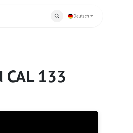
rodukte
Blog
Deutsch
d CAL 133