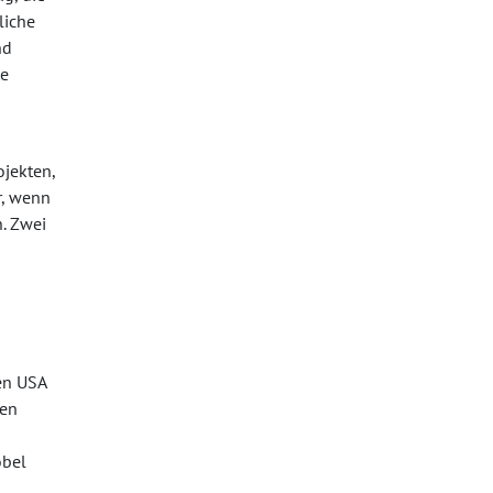
liche
nd
te
jekten,
r, wenn
. Zwei
den USA
nen
öbel