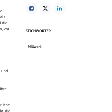
se
 als
d die
n, vor
STICHWÖRTER
Millwork
t und
ihre
rliche
g, die