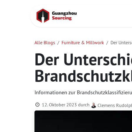
Zum Inhalt springen
Startseite
Ko
Alle Blogs
Furniture & Millwork
Der Unter
Der Untersch
Brandschutzk
Informationen zur Brandschutzklassifizie
12. Oktober 2023
durch
Clemens Rudolp