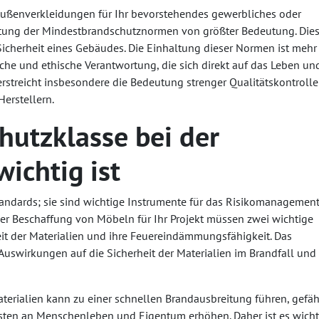
Außenverkleidungen für Ihr bevorstehendes gewerbliches oder
haltung der Mindestbrandschutznormen von größter Bedeutung. Die
Sicherheit eines Gebäudes. Die Einhaltung dieser Normen ist mehr
sche und ethische Verantwortung, die sich direkt auf das Leben un
erstreicht insbesondere die Bedeutung strenger Qualitätskontrolle
erstellern.
utzklasse bei der
ichtig ist
tandards; sie sind wichtige Instrumente für das Risikomanagemen
der Beschaffung von Möbeln für Ihr Projekt müssen zwei wichtige
it der Materialien und ihre Feuereindämmungsfähigkeit. Das
uswirkungen auf die Sicherheit der Materialien im Brandfall und 
rialien kann zu einer schnellen Brandausbreitung führen, gefäh
ten an Menschenleben und Eigentum erhöhen. Daher ist es wichti