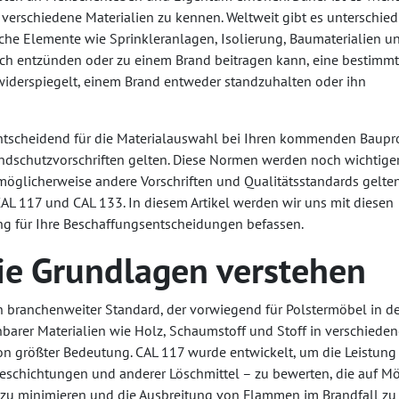
verschiedene Materialien zu kennen. Weltweit gibt es unterschied
iche Elemente wie Sprinkleranlagen, Isolierung, Baumaterialien u
sich entzünden oder zu einem Brand beitragen kann, eine bestimm
 widerspiegelt, einem Brand entweder standzuhalten oder ihn
entscheidend für die Materialauswahl bei Ihren kommenden Baupro
andschutzvorschriften gelten. Diese Normen werden noch wichtige
öglicherweise andere Vorschriften und Qualitätsstandards gelten
CAL 117 und CAL 133. In diesem Artikel werden wir uns mit diesen
ng für Ihre Beschaffungsentscheidungen befassen.
ie Grundlagen verstehen
 ein branchenweiter Standard, der vorwiegend für Polstermöbel in 
nbarer Materialien wie Holz, Schaumstoff und Stoff in verschiede
 größter Bedeutung. CAL 117 wurde entwickelt, um die Leistung
schichtungen und anderer Löschmittel – zu bewerten, die auf M
zu minimieren und die Ausbreitung von Flammen im Brandfall zu