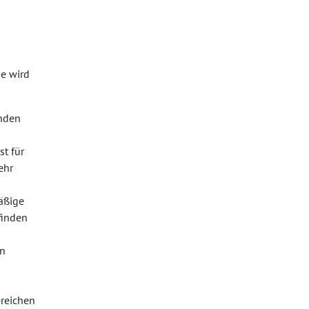
se wird
enden
st für
ehr
mäßige
finden
an
ereichen