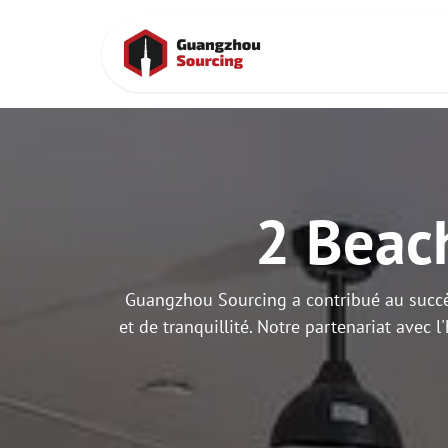
Se rendre au contenu
Accueil
Cont
2 Beac
Guangzhou Sourcing a contribué au succè
et de tranquillité. Notre partenariat avec 