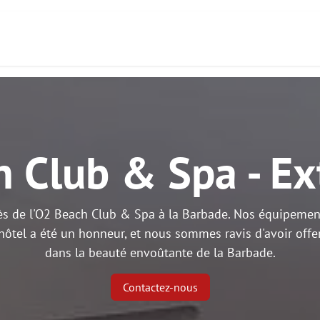
act
À propos de nous
Services
Produits
h Club & Spa - Ex
s de l'O2 Beach Club & Spa à la Barbade. Nos équipements
l'hôtel a été un honneur, et nous sommes ravis d'avoir off
dans la beauté envoûtante de la Barbade.
Contactez-nous