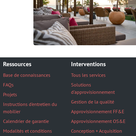
Ressources
Interventions
Base de connaissances
Tous les services
FAQs
Solutions
d'approvisionnement
Projets
Gestion de la qualité
Instructions d'entretien du
mobilier
Approvisionnement FF&E
Calendrier de garantie
Approvisionnement OS&E
Modalités et conditions
Conception + Acquisition