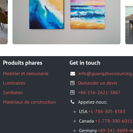
Produits phares
Get in touch
Mobilier et menuiserie
info@guangzhousourcing
Luminaires
Demander un devis
Sanitaires
+86-156-2621-3867
Matériaux de construction
Appelez-nous:
USA
+1-786-305-8383
Canada
+1-778-300-6011
Germany
+49-341-8609-4