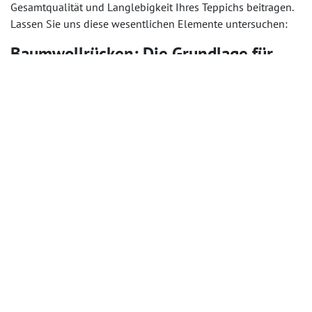
Gesamtqualität und Langlebigkeit Ihres Teppichs beitragen.
Lassen Sie uns diese wesentlichen Elemente untersuchen:
Baumwollrücken: Die Grundlage für
Langlebigkeit
Ein Baumwollrücken ist der heimliche Held der
Teppichherstellung und bildet eine entscheidende
Grundlage für Haltbarkeit und Langlebigkeit. Im Gegensatz
zu anderen Materialien ist Baumwolle für ihre Stärke,
Elastizität und Atmungsaktivität bekannt. Diese Kombination
von Eigenschaften macht sie zur idealen Wahl für
Teppichrücken. Ein Baumwollrücken verhindert, dass sich der
Teppich verschiebt oder verzieht, und sorgt dafür, dass er
auch in stark frequentierten Bereichen sicher an seinem Platz
bleibt. Darüber hinaus hilft seine Atmungsaktivität, die
Feuchtigkeit zu regulieren und Schimmelbildung
vorzubeugen. Auch wenn der Rücken nicht sofort sichtbar ist,
kann seine Rolle bei der Erhaltung der Integrität des