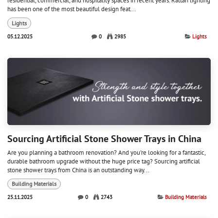
residential, commercial, and hospitality spaces in recent years. Rattan lighting
has been one of the most beautiful design feat...
Lights
05.12.2025
0
2985
Lights
Sourcing Artificial Stone Shower Trays in China
Are you planning a bathroom renovation? And you're looking for a fantastic,
durable bathroom upgrade without the huge price tag? Sourcing artificial
stone shower trays from China is an outstanding way...
Building Materials
25.11.2025
0
2743
Building Materials