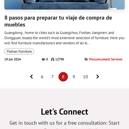
8 pasos para preparar tu viaje de compra de
muebles
Guangdong , home to cities such as Guangzhou, Foshan, Jiangmen, and
Dongguan, boasts the world's most extensive selection of furniture. Here you
will find furniture manufacturers and vendors of all ki...
Foshan Furniture
19 jun 2024
0
12790
Procurecument Services
6
7
8
9
10
Let's Connect
Get in touch with us for a free consultation: Start