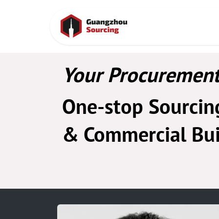
Ir al contenido
Inicio
Contac
Your Procurement
One-stop Sourcing
& Commercial Bui