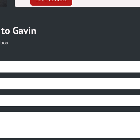
 to Gavin
box.​