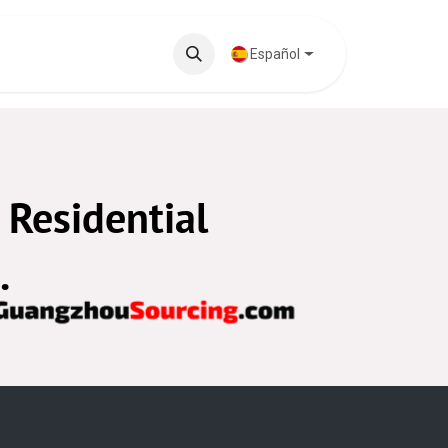
 Destacados
Base de Conocimientos
Español
 Residential
.