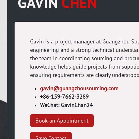
GAVIN
CHEN
Gavin is a project manager at Guangzhou Sou
engineering and a strong technical understan
the team in coordinating sourcing and procur
knowledge helps guide projects from supplie
ensuring requirements are clearly understood
gavin@guangzhousourcing.com
+86-159-7662-3289
WeChat: GavinChan24
Book an Appointment
Save Contact