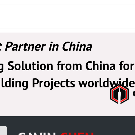
to
Sobre Nosotros
Servicios
Productos
 Partner in China
 Solution from China for
lding Projects worldwide